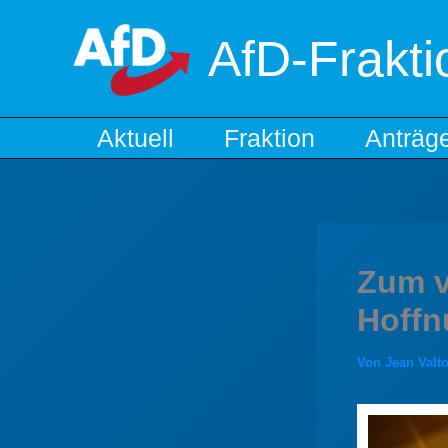
Zum
Inhalt
AfD-Frakti
springen
Aktuell
Fraktion
Anträg
Zum v
Hoffn
Von
Jean Valt