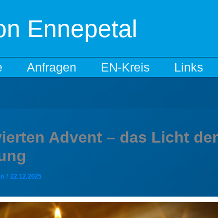
on Ennepetal
e
Anfragen
EN-Kreis
Links
ierten Advent – das Licht der
ung
on
/
22.12.2025