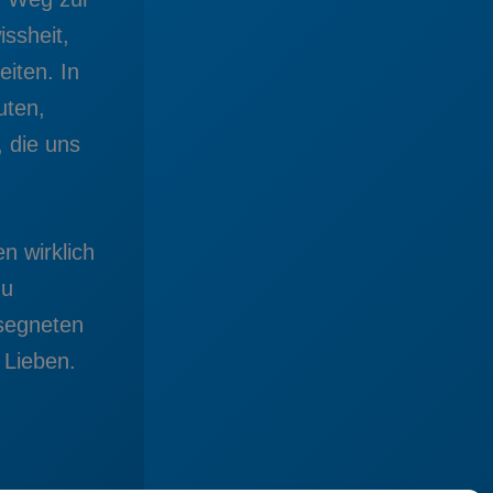
issheit,
eiten. In
uten,
 die uns
n wirklich
zu
segneten
 Lieben.