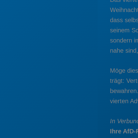
Weihnacht.
dass selbs
seinem Sc
sondern i
nahe sind
Möge diese
trägt: Ve
bewahren.
vierten Ad
In Verbun
Ihre AfD-