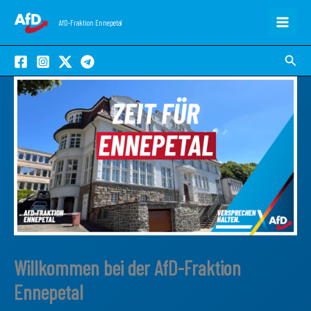
Zum
AfD-Fraktion Ennepetal
Inhalt
springen
Suche
Willkommen bei der AfD-Fraktion
Ennepetal