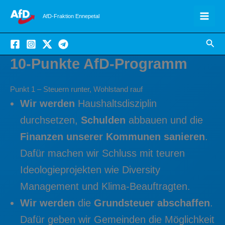
Zum
AfD-Fraktion Ennepetal
Inhalt
springen
Suc
10-Punkte AfD-Programm
Punkt 1 – Steuern runter, Wohlstand rauf
Wir werden
Haushaltsdisziplin
durchsetzen,
Schulden
abbauen und die
Finanzen unserer Kommunen sanieren
.
Dafür machen wir Schluss mit teuren
Ideologieprojekten wie Diversity
Management und Klima-Beauftragten.
Wir werden
die
Grundsteuer abschaffen
.
Dafür geben wir Gemeinden die Möglichkeit