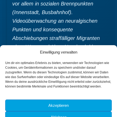
vor allem in sozialen Brennpunkten
(Innenstadt, Busbahnhof).
Videoüberwachung an neuralgischen
Punkten und konsequente
Abschiebungen straffälliger Migranten
ohne Wenn und Aber. Nur durch klare
Einwilligung verwalten
Kante und ordnungspolitischer Härte
schaffen wir sichere Verhältnisse.“
Um dir ein optimales Erlebnis zu bieten, verwenden wir Technologien wie
Cookies, um Geräteinformationen zu speichern und/oder darauf
zuzugreifen. Wenn du diesen Technologien zustimmst, können wir Daten
wie das Surfverhalten oder eindeutige IDs auf dieser Website verarbeiten.
Wenn du deine ausdrückliche Einwillligung nicht erteilst oder zurückziehst,
können bestimmte Merkmale und Funktionen beeinträchtigt werden.
ZURÜCK
WEITER
Akzeptieren