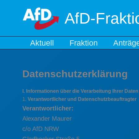
Zum
Inhalt
AfD-Frakti
springen
Aktuell
Fraktion
Anträg
Datenschutzerklärung
I. Informationen über die Verarbeitung Ihrer Da
1.
Verantwortlicher und Datenschutzbeauftragter
Verantwortlicher:
Alexander Maurer
c/o AfD NRW